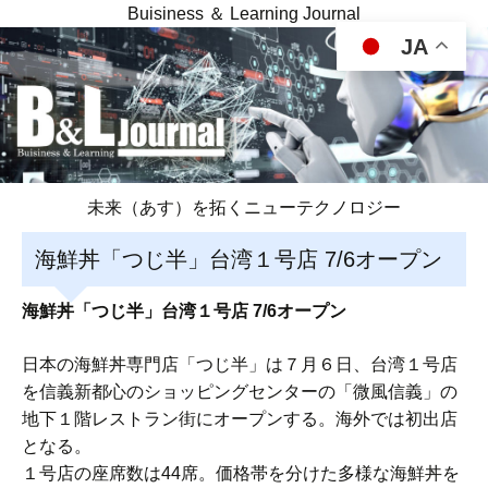
Buisiness ＆ Learning Journal
JA
未来（あす）を拓くニューテクノロジー
海鮮丼「つじ半」台湾１号店 7/6オープン
海鮮丼「つじ半」台湾１号店 7/6オープン
日本の海鮮丼専門店「つじ半」は７月６日、台湾１号店
を信義新都心のショッピングセンターの「微風信義」の
地下１階レストラン街にオープンする。海外では初出店
となる。
１号店の座席数は44席。価格帯を分けた多様な海鮮丼を