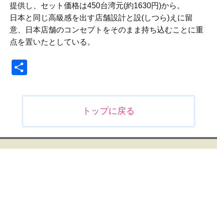
提供し、セット価格は450台湾元(約1630円)から。
日本と同じ高級感を出す店舗設計と設(しつら)えに留
意、日本店舗のコンセプトをそのまま持ち込むことに重
点を置いたとしている。
共
有
投
トップに戻る
稿
ナ
ビ
ゲ
ー
シ
ョ
ン