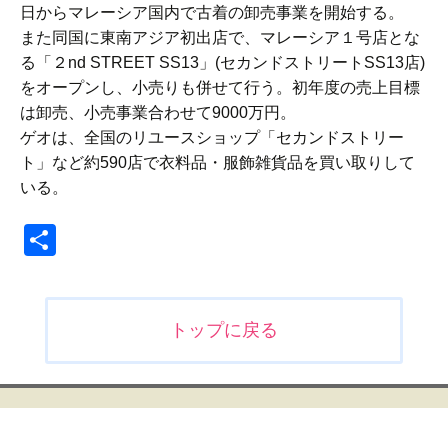
日からマレーシア国内で古着の卸売事業を開始する。
また同国に東南アジア初出店で、マレーシア１号店とな
る「２nd STREET SS13」(セカンドストリートSS13店)
をオープンし、小売りも併せて行う。初年度の売上目標
は卸売、小売事業合わせて9000万円。
ゲオは、全国のリユースショップ「セカンドストリー
ト」など約590店で衣料品・服飾雑貨品を買い取りして
いる。
共
有
投
トップに戻る
稿
ナ
ビ
ゲ
ー