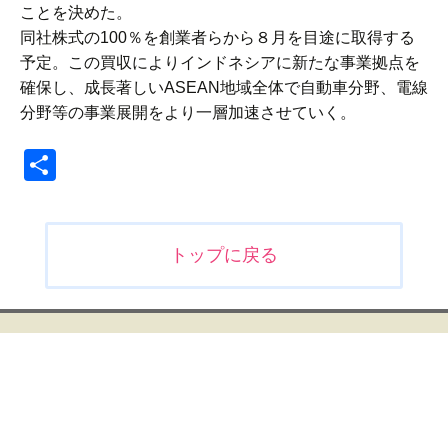
ことを決めた。
同社株式の100％を創業者らから８月を目途に取得する
予定。この買収によりインドネシアに新たな事業拠点を
確保し、成長著しいASEAN地域全体で自動車分野、電線
分野等の事業展開をより一層加速させていく。
共
有
投
トップに戻る
稿
ナ
ビ
ゲ
ー
シ
ョ
ン