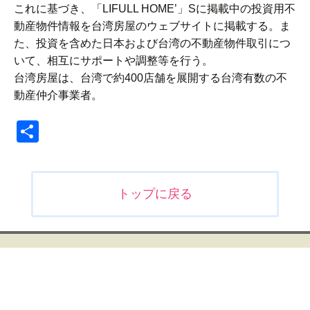
これに基づき、「LIFULL HOME’」Sに掲載中の投資用不
動産物件情報を台湾房屋のウェブサイトに掲載する。ま
た、投資を含めた日本および台湾の不動産物件取引につ
いて、相互にサポートや調整等を行う。
台湾房屋は、台湾で約400店舗を展開する台湾有数の不
動産仲介事業者。
共
有
投
トップに戻る
稿
ナ
ビ
ゲ
ー
シ
ョ