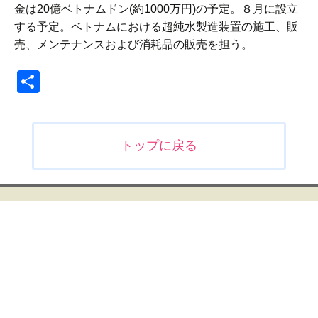
金は20億ベトナムドン(約1000万円)の予定。８月に設立
する予定。ベトナムにおける超純水製造装置の施工、販
売、メンテナンスおよび消耗品の販売を担う。
共
有
投
トップに戻る
稿
ナ
ビ
ゲ
ー
シ
ョ
ン