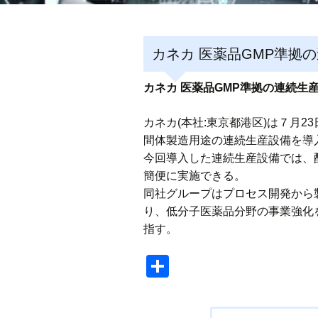
カネカ 医薬品GMP準拠
カネカ 医薬品GMP準拠の連続生
カネカ(本社:東京都港区)は７月23
間体製造用途の連続生産設備を導
今回導入した連続生産設備では、
簡便に実施できる。
同社グループはプロセス開発から
り、低分子医薬品分野の事業強化
指す。
共
有
投