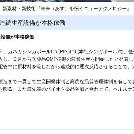
新素材・新技術『未来（あす）を拓くニューテクノロジー』
の連続生産設備が本格稼働
産設備が本格稼働
日、カネカシンガポールCo.(Pte.)Ltd.(本社シンガポール)
入し、６月から医薬品GMP準拠の商業生産を開始したと発表し
配管中に原材料を流しながら連続的に逐次反応させることで、
製造まで一貫して生産開発体制と高度な品質管理体制を有して
を図る。また最先端のバイオ医薬品領域と合わせて、ヘルスケ