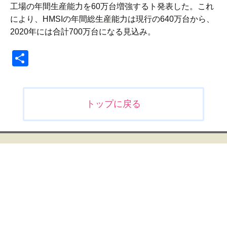
工場の年間生産能力を60万台増強するト発表した。これ
により、HMSIの年間総生産能力は現行の640万台から、
2020年には合計700万台になる見込み。
共
有
投
トップに戻る
稿
ナ
ビ
ゲ
ー
シ
ョ
ン