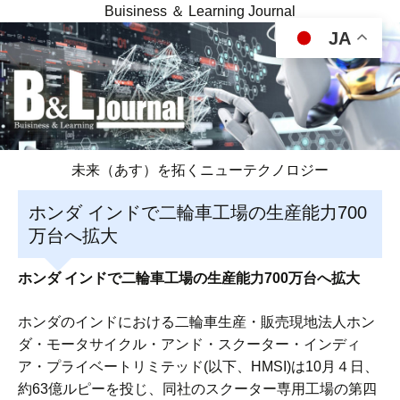
Buisiness ＆ Learning Journal
JA
未来（あす）を拓くニューテクノロジー
ホンダ インドで二輪車工場の生産能力700
万台へ拡大
ホンダ インドで二輪車工場の生産能力700万台へ拡大
ホンダのインドにおける二輪車生産・販売現地法人ホン
ダ・モータサイクル・アンド・スクーター・インディ
ア・プライベートリミテッド(以下、HMSI)は10月４日、
約63億ルピーを投じ、同社のスクーター専用工場の第四