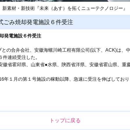
新素材・新技術『未来（あす）を拓くニューテクノロジー』
式ごみ焼却発電施設６件受注
焼却発電施設６件受注
プとの合弁会社、安徽海螺川崎工程有限公司(以下、ACK)は
６件連続受注した。
安徽省霍邱県、山東省●水県、陝西省洋県、安徽省霍山県、重慶
16年１月の第１号施設の稼動以降、急速に受注を伸ばしており
トップに戻る