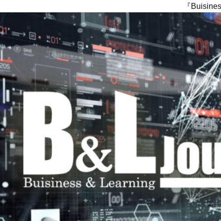
『Buisi