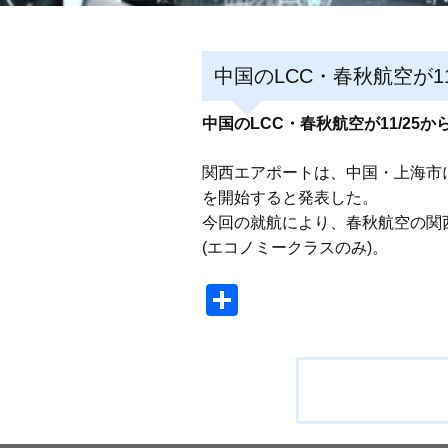
中国のLCC・春秋航空が1
中国のLCC・春秋航空が11/25
関西エアポートは、中国・上海市に
を開始すると発表した。
今回の就航により、春秋航空の関西
(エコノミークラスのみ)。
共
有
投
稿
ナ
ビ