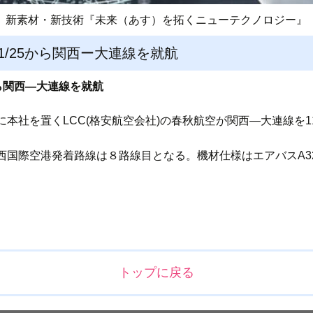
新素材・新技術『未来（あす）を拓くニューテクノロジー』
1/25から関西ー大連線を就航
から関西―大連線を就航
本社を置くLCC(格安航空会社)の春秋航空が関西―大連線を1
国際空港発着路線は８路線目となる。機材仕様はエアバスA320
トップに戻る