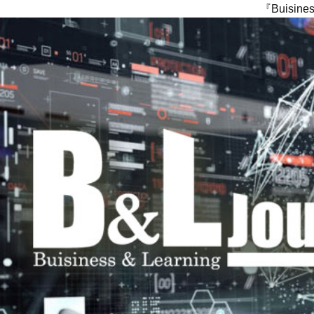
『Buisi