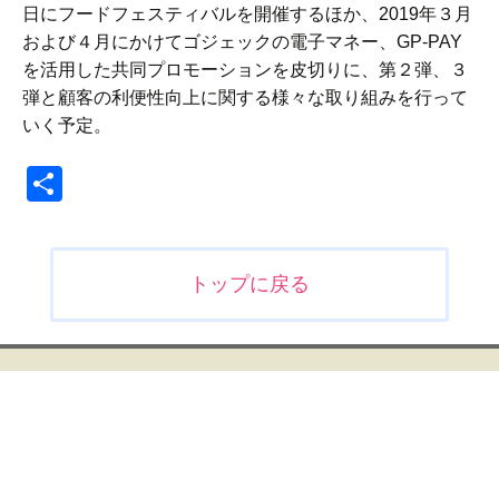
日にフードフェスティバルを開催するほか、2019年３月
および４月にかけてゴジェックの電子マネー、GP-PAY
を活用した共同プロモーションを皮切りに、第２弾、３
弾と顧客の利便性向上に関する様々な取り組みを行って
いく予定。
共
有
投
トップに戻る
稿
ナ
ビ
ゲ
ー
シ
ョ
ン