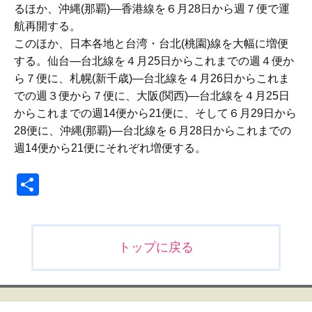
るほか、沖縄(那覇)―香港線を６月28日から週７便で運
航再開する。
このほか、日本各地と台湾・台北(桃園)線を大幅に増便
する。仙台―台北線を４月25日からこれまでの週４便か
ら７便に、札幌(新千歳)―台北線を４月26日からこれま
での週３便から７便に、大阪(関西)―台北線を４月25日
からこれまでの週14便から21便に、そして６月29日から
28便に、沖縄(那覇)―台北線を６月28日からこれまでの
週14便から21便にそれぞれ増便する。
共
有
投
トップに戻る
稿
ナ
ビ
ゲ