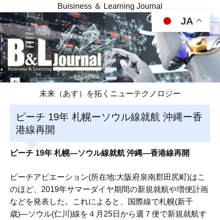
Buisiness ＆ Learning Journal
JA
未来（あす）を拓くニューテクノロジー
ピーチ 19年 札幌ーソウル線就航 沖縄ー香
港線再開
ピーチ 19年 札幌―ソウル線就航 沖縄―香港線再開
ピーチアビエーション(所在地:大阪府泉南郡田尻町)はこ
のほど、2019年サマーダイヤ期間の新規就航や増便計画
などを発表した。これによると、国際線で札幌(新千
歳)―ソウル(仁川)線を４月25日から週７便で新規就航す