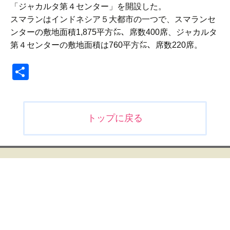
「ジャカルタ第４センター」を開設した。
スマランはインドネシア５大都市の一つで、スマランセ
ンターの敷地面積1,875平方㍍、席数400席、ジャカルタ
第４センターの敷地面積は760平方㍍、席数220席。
共
有
投
トップに戻る
稿
ナ
ビ
ゲ
ー
シ
ョ
ン