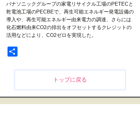
パナソニックグループの家電リサイクル工場のPETECと
乾電池工場のPECBEで、再生可能エネルギー発電設備の
導入や、再生可能エネルギー由来電力の調達、さらには
化石燃料由来CO2の排出をオフセットするクレジットの
活用などにより、CO2ゼロを実現した。
共
有
投
トップに戻る
稿
ナ
ビ
ゲ
ー
シ
ョ
ン