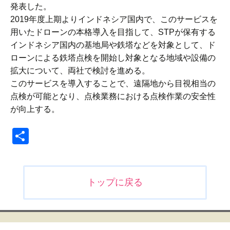
発表した。
2019年度上期よりインドネシア国内で、このサービスを
用いたドローンの本格導入を目指して、STPが保有する
インドネシア国内の基地局や鉄塔などを対象として、ド
ローンによる鉄塔点検を開始し対象となる地域や設備の
拡大について、両社で検討を進める。
このサービスを導入することで、遠隔地から目視相当の
点検が可能となり、点検業務における点検作業の安全性
が向上する。
共
有
投
トップに戻る
稿
ナ
ビ
ゲ