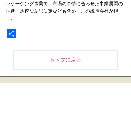
ッケージング事業で、市場の事情に合わせた事業展開の
推進、迅速な意思決定なども含め、この統括会社が担
う。
共
有
投
トップに戻る
稿
ナ
ビ
ゲ
ー
シ
ョ
ン