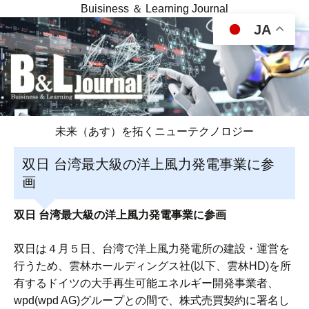
Buisiness ＆ Learning Journal
JA
未来（あす）を拓くニューテクノロジー
双日 台湾最大級の洋上風力発電事業に参
画
双日 台湾最大級の洋上風力発電事業に参画
双日は４月５日、台湾で洋上風力発電所の建設・運営を
行うため、雲林ホールディングス社(以下、雲林HD)を所
有するドイツの大手再生可能エネルギー開発事業者、
wpd(wpd AG)グループとの間で、株式売買契約に署名し