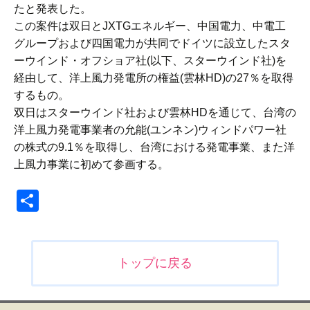
たと発表した。
この案件は双日とJXTGエネルギー、中国電力、中電工
グループおよび四国電力が共同でドイツに設立したスタ
ーウインド・オフショア社(以下、スターウインド社)を
経由して、洋上風力発電所の権益(雲林HD)の27％を取得
するもの。
双日はスターウインド社および雲林HDを通じて、台湾の
洋上風力発電事業者の允能(ユンネン)ウィンドパワー社
の株式の9.1％を取得し、台湾における発電事業、また洋
上風力事業に初めて参画する。
共
有
投
トップに戻る
稿
ナ
ビ