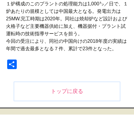
１炉構成のこのプラントの処理能力は1,000㌧／日で、１
炉あたりの規模としては中国最大となる。発電出力は
25MW.完工時期は2020年。同社は焼却炉など設計および
火格子など主要機器供給に加え、機器据付・プラント試
運転時の技術指導サービスを担う。
今回の受注により、同社の中国向けの2018年度の実績は
年間で過去最多となる７件、累計で23件となった。
共
有
投
トップに戻る
稿
ナ
ビ
ゲ
ー
シ