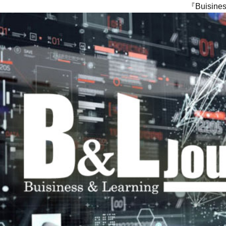
『Buisi