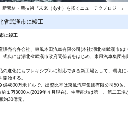
新素材・新技術『未来（あす）を拓くニューテクノロジー』
北省武漢市に竣工
市に竣工
販売合弁会社、東風本田汽車有限公司(本社:湖北省武漢市)は
。式典には湖北省武漢市政府関係者をはじめ、東風汽車集団有
品の進化にもフレキシブルに対応できる新工場として、環境に
を開始する。
億4800万米ドルで、出資比率は東風汽車集団有限公司50％
数約１万3000人(2019年４月現在)。生産能力は第一、第二工
額約30億元。