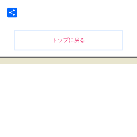
共
有
投
トップに戻る
稿
ナ
ビ
ゲ
ー
シ
ョ
ン