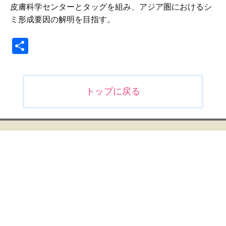
皮膚科学センターとタッグを組み、アジア圏におけるシ
ミ形成要因の解明を目指す。
共
有
投
トップに戻る
稿
ナ
ビ
ゲ
ー
シ
ョ
ン