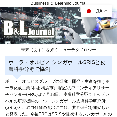
Buisiness ＆ Learning Journal
JA
未来（あす）を拓くニューテクノロジー
ポーラ・オルビス シンガポールSRISと皮
膚科学分野で協創
ポーラ・オルビスグループの研究・開発・生産を担うポ
ーラ化成工業(本社:横浜市戸塚区)のフロンティアリサー
チセンター(FRC)は７月18日、皮膚科学分野でトップレ
ベルの研究機関の一つ、シンガポール皮膚科学研究所
(SRIS)と、独自価値の創出に向け、共同研究を開始した
と発表した。今後FRCはSRISや提携するシンガポールの