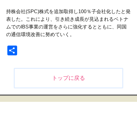
持株会社(SPC)株式を追加取得し100％子会社化したと発
表した。これにより、引き続き成長が見込まれるベトナ
ムでのIBS事業の運営をさらに強化するとともに、同国
の通信環境改善に努めていく。
共
有
投
トップに戻る
稿
ナ
ビ
ゲ
ー
シ
ョ
ン