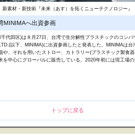
新素材・新技術『未来（あす）を拓くニューテクノロジー』
MINIMAへ出資参画
都千代田区)は８月27日、台湾で生分解性プラスチックのコン
 CO.,LTD.(以下、MINIMA)に出資参画したと発表した。MINI
脂や、それを用いたストロー、カトラリー(プラスチック製食器
米を中心にグローバルに販売している。2020年初には現工場
トップに戻る