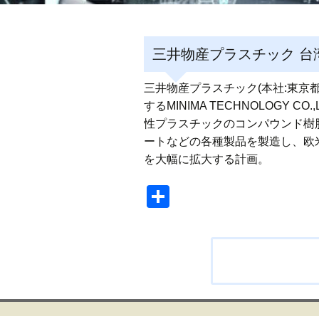
三井物産プラスチック 台湾
三井物産プラスチック(本社:東京
するMINIMA TECHNOLOGY
性プラスチックのコンパウンド樹
ートなどの各種製品を製造し、欧
を大幅に拡大する計画。
共
有
投
稿
ナ
ビ