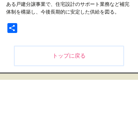
ある戸建分譲事業で、住宅設計のサポート業務など補完
体制を構築し、今後長期的に安定した供給を図る。
共
有
投
トップに戻る
稿
ナ
ビ
ゲ
ー
シ
ョ
ン