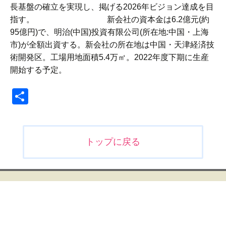
長基盤の確立を実現し、掲げる2026年ビジョン達成を目
指す。 新会社の資本金は6.2億元(約
95億円)で、明治(中国)投資有限公司(所在地:中国・上海
市)が全額出資する。新会社の所在地は中国・天津経済技
術開発区。工場用地面積5.4万㎡。2022年度下期に生産
開始する予定。
共
有
投
トップに戻る
稿
ナ
ビ
ゲ
ー
シ
ョ