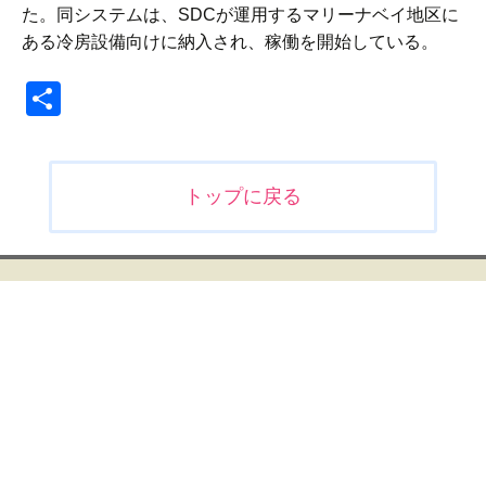
た。同システムは、SDCが運用するマリーナベイ地区に
ある冷房設備向けに納入され、稼働を開始している。
共
有
投
トップに戻る
稿
ナ
ビ
ゲ
ー
シ
ョ
ン