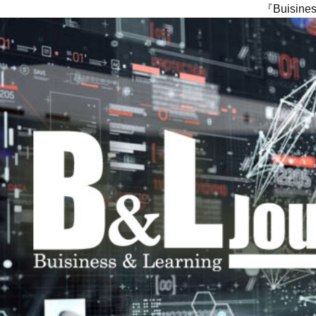
『Buisi