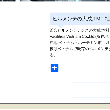
ビルメンテの大成,TMFI
総合ビルメンテナンスの大成(本社:
Facilities Vietnam Co.,L
在地:ベトナム・ホーチミン市、以
後はベトナムで既存のベルメンテ
る。
共
有
投
稿
ナ
ビ