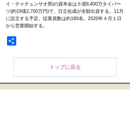
イ・チャチュンサオ県)の資本金は５億8,400万タイバー
ツ(約19億2,700万円)で、日立化成が全額出資する。11月
に設立する予定。従業員数は約180名。2020年４月１日
から営業開始する。
共
有
投
トップに戻る
稿
ナ
ビ
ゲ
ー
シ
ョ
ン