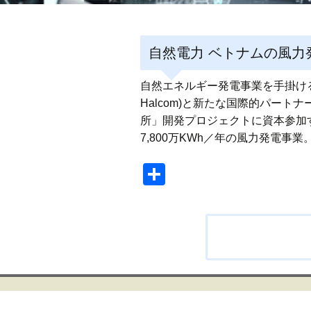
自然電力 ベトナムの風力発
自然エネルギー発電事業を手掛ける自然電
Halcom)と新たな国際的パー
所」開発プロジェクトに資本参加す
7,800万KWh／年の風力発電事業
共
有
投
稿
ナ
ビ
ゲ