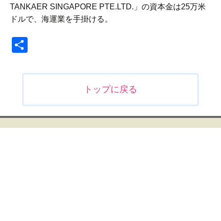
TANKAER SINGAPORE PTE.LTD.」の資本金は25万米
ドルで、海運業を手掛ける。
共
有
投
トップに戻る
稿
ナ
ビ
ゲ
ー
シ
ョ
ン