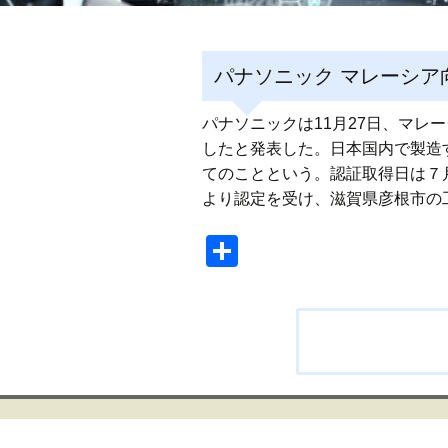
パナソニック マレーシ
パナソニックは11月27日、マレ
したと発表した。日本国内で製造す
てのことという。認証取
より認定を受け、滋賀県彦根市の
共
有
投
稿
ナ
ビ
ゲ