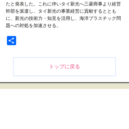
たと発表した。これに伴いタイ新光へ三菱商事より経営
幹部を派遣し、タイ新光の事業経営に貢献するととも
に、新光の技術力・知見を活用し、海洋プラスチック問
題への対処を加速させる。
共
有
投
トップに戻る
稿
ナ
ビ
ゲ
ー
シ
ョ
ン