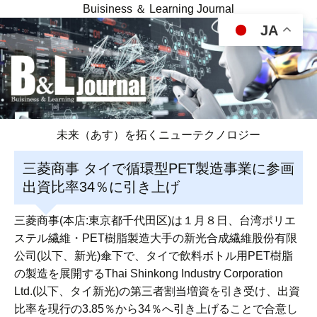
Buisiness ＆ Learning Journal
JA
未来（あす）を拓くニューテクノロジー
三菱商事 タイで循環型PET製造事業に参画
出資比率34％に引き上げ
三菱商事(本店:東京都千代田区)は１月８日、台湾ポリエ
ステル繊維・PET樹脂製造大手の新光合成繊維股份有限
公司(以下、新光)傘下で、タイで飲料ボトル用PET樹脂
の製造を展開するThai Shinkong Industry Corporation
Ltd.(以下、タイ新光)の第三者割当増資を引き受け、出資
比率を現行の3.85％から34％へ引き上げることで合意し