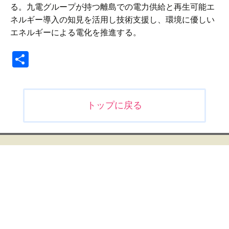
る。九電グループが持つ離島での電力供給と再生可能エ
ネルギー導入の知見を活用し技術支援し、環境に優しい
エネルギーによる電化を推進する。
共
有
投
トップに戻る
稿
ナ
ビ
ゲ
ー
シ
ョ
ン