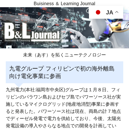
Buisiness ＆ Learning Journal
JA
未来（あす）を拓くニューテクノロジー
九電グループ フィリピンで初の海外離島
向け電化事業に参画
九州電力(本社:福岡市中央区)グループは１月８日、フィ
リピンのパラワン島およびセブ島でパワーソース社が実
施しているマイクログリッド(地産地消型)事業に参画す
ると発表した。パワーソース社は現在、両島の計７地点
でディーゼル発電で電力を供給しており、今後、太陽光
発電設備の導入やさらなる地点での開発を計画してい