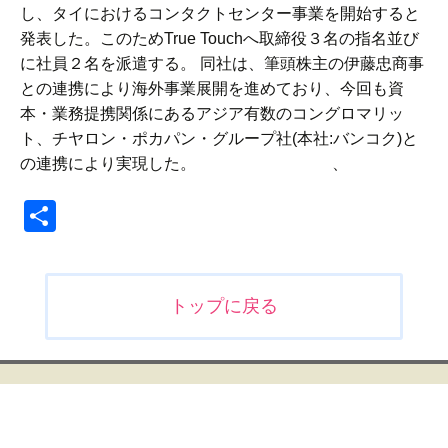
し、タイにおけるコンタクトセンター事業を開始すると
発表した。このためTrue Touchへ取締役３名の指名並び
に社員２名を派遣する。 同社は、筆頭株主の伊藤忠商事
との連携により海外事業展開を進めており、今回も資
本・業務提携関係にあるアジア有数のコングロマリッ
ト、チヤロン・ポカパン・グループ社(本社:バンコク)と
の連携により実現した。 、
共
有
投
トップに戻る
稿
ナ
ビ
ゲ
ー
シ