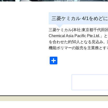
三菱ケミカル 4/1をめ
三菱ケミカル(本社:東京都千代田区
Chemical Asia Pacific 
を合わせた約50人となる見込み
機能ポリマーの販売を主業務とす
共
有
投
稿
ナ
ビ
ゲ