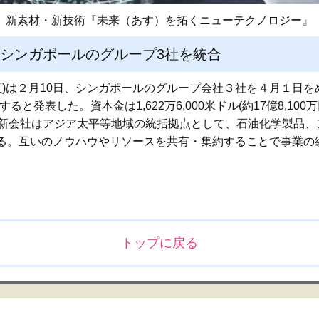
新素材・新技術『未来（あす）を拓くニューテクノロジー』
どにシンガポールのグループ3社を統合
)は２月10日、シンガポールのグループ会社３社を４月１日をめどに統
Pte.Ltd.」とすると発表した。資本金は1,622万6,000米ドル(約17
。新会社はアジア太平等地域の統括拠点として、石油化学製品、
る。互いのノウハウやリソースを共有・集約することで事業の
トップに戻る