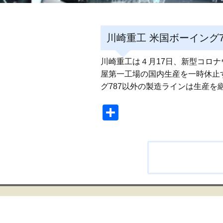
川崎重工 米国ボーイング
川崎重工は４月17日、新型コロ
屋第一工場の国内生産を一時休止
グ787以外の製造ラインは生産を
共
有
投
稿
ナ
ビ
ゲ
ー