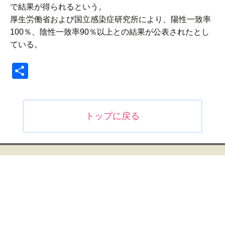
で結果が得られるという。
厚生労働省および国立感染症研究所により、陽性一致率
100％、陰性一致率90％以上との結果が公表されたとし
ている。
共
有
投
トップに戻る
稿
ナ
ビ
ゲ
ー
シ
ョ
ン