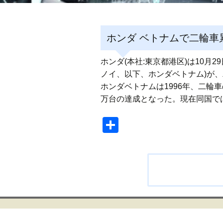
ホンダ ベトナムで二輪車累
ホンダ(本社:東京都港区)は10月
ノイ、以下、ホンダベトナム)が、
ホンダベトナムは1996年、二輪車
万台の達成となった。現在同国で
共
有
投
稿
ナ
ビ
ゲ