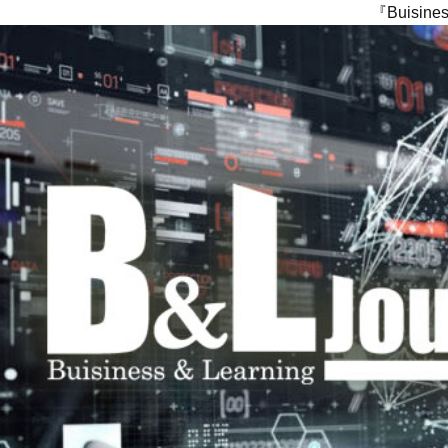
『Buisi