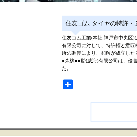
住友ゴム タイヤの特許・
住友ゴム工業(本社:神戸市中央区)は
有限公司に対して、特許権と意匠
所の調停により、和解が成立した
●森橡●●胎(威海)有限公司は、
た。
共
有
投
稿
ナ
ビ