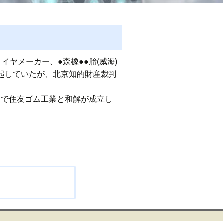
タイヤメーカー、●森橡●●胎(威海)
起していたが、北京知的財産裁判
とで住友ゴム工業と和解が成立し