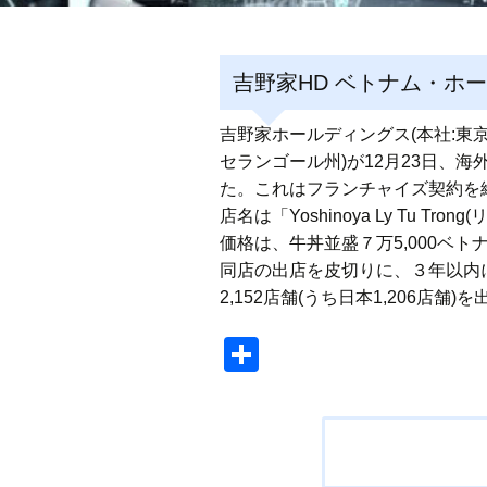
吉野家HD ベトナム・ホー
吉野家ホールディングス(本社:東京
セランゴール州)が12月23日、
た。これはフランチャイズ契約を締結したベ
店名は「Yoshinoya Ly Tu 
価格は、牛丼並盛７万5,000ベトナ
同店の出店を皮切りに、３年以内に
2,152店舗(うち日本1,206店舗
共
有
投
稿
ナ