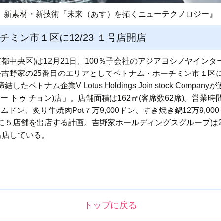
新素材・新技術『未来（あす）を拓くニューテクノロジー』
チミン市１区に12/23 １号店開店
都中央区)は12月21日、100％子会社のアジアヨシノヤインタ
海外吉野家の25番目のエリアとしてベトナム・ホーチミン市１
トナム企業V Lotus Holdings Join stock Compan
Trong(リー トゥ チョン)店」。店舗面積は162㎡(客席数62席)。
ムドン、炙り牛焼肉Pot７万9,000ドン、すき焼き鍋12万9,00
５店舗を出店する計画。吉野家ホールディングスグループは20
)を出店している。
トップに戻る