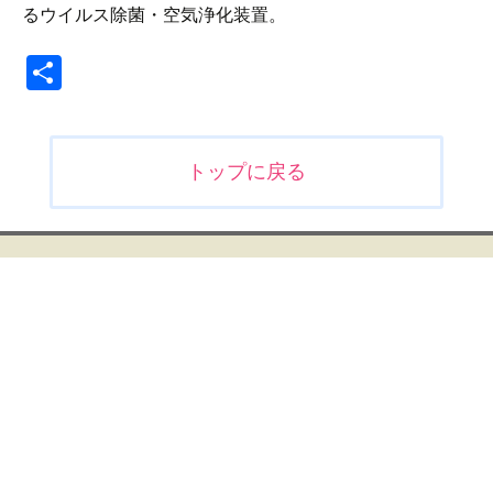
るウイルス除菌・空気浄化装置。
共
有
投
トップに戻る
稿
ナ
ビ
ゲ
ー
シ
ョ
ン