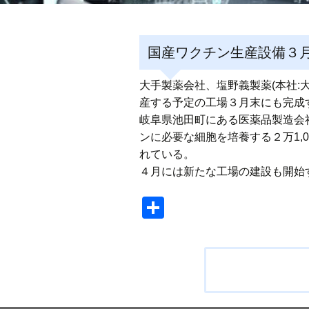
国産ワクチン生産設備３月末
大手製薬会社、塩野義製薬(本社
産する予定の工場３月末にも完成
岐阜県池田町にある医薬品製造会社
ンに必要な細胞を培養する２万1,
れている。
４月には新たな工場の建設も開始す
共
有
投
稿
ナ