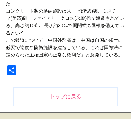
た。
コンクリート製の格納施設はスービ(渚碧)礁、ミスチー
フ(美済)礁、ファイアリークロス(永暑)礁で建造されてい
る。高さ約10㍍、長さ約20㍍で開閉式の屋根を備えてい
るという。
この報道について、中国外務省は「中国は自国の領土に
必要で適度な防衛施設を建造している。これは国際法に
定められた主権国家の正常な権利だ」と反発している。
共
有
投
トップに戻る
稿
ナ
ビ
ゲ
ー