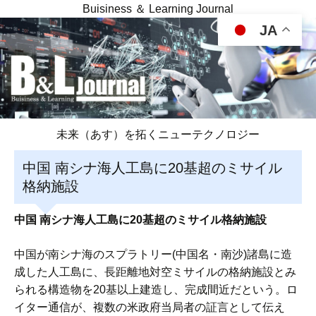
Buisiness ＆ Learning Journal
JA
未来（あす）を拓くニューテクノロジー
中国 南シナ海人工島に20基超のミサイル
格納施設
中国 南シナ海人工島に20基超のミサイル格納施設
中国が南シナ海のスプラトリー(中国名・南沙)諸島に造
成した人工島に、長距離地対空ミサイルの格納施設とみ
られる構造物を20基以上建造し、完成間近だという。ロ
イター通信が、複数の米政府当局者の証言として伝え