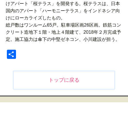
けアパート「桜テラス」を開発する。桜テラスは、日本
国内のアパート「ハーモニーテラス」をインドネシア向
けにローカライズしたもの。
総戸数はワンルーム65戸。駐車場区画26区画。鉄筋コン
クリート造地下１階・地上４階建て、2018年２月完成予
定。施工協力は傘下の中堅ゼネコン、小川建設が担う。
共
有
投
トップに戻る
稿
ナ
ビ
ゲ
ー
シ
ョ