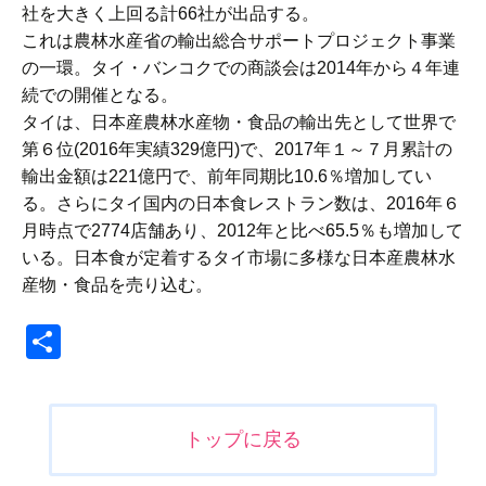
社を大きく上回る計66社が出品する。
これは農林水産省の輸出総合サポートプロジェクト事業
の一環。タイ・バンコクでの商談会は2014年から４年連
続での開催となる。
タイは、日本産農林水産物・食品の輸出先として世界で
第６位(2016年実績329億円)で、2017年１～７月累計の
輸出金額は221億円で、前年同期比10.6％増加してい
る。さらにタイ国内の日本食レストラン数は、2016年６
月時点で2774店舗あり、2012年と比べ65.5％も増加して
いる。日本食が定着するタイ市場に多様な日本産農林水
産物・食品を売り込む。
共
有
投
トップに戻る
稿
ナ