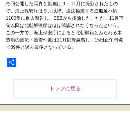
今回公開した写真と動画は９～11月に撮影されたもの
で、海上保安庁は９月以降、違法操業する漁船延べ約
1100隻に退去警告し、EEZから排除した。ただ、11月下
旬以降は北朝鮮漁船はほぼ確認されなくなったという。
この一方で、海上保安庁によると北朝鮮籍とみられる木
造船の漂流・漂着件数は11月以降急増し、15日正午時点
で89件と過去最多となっている。
共
有
投
トップに戻る
稿
ナ
ビ
ゲ
ー
シ