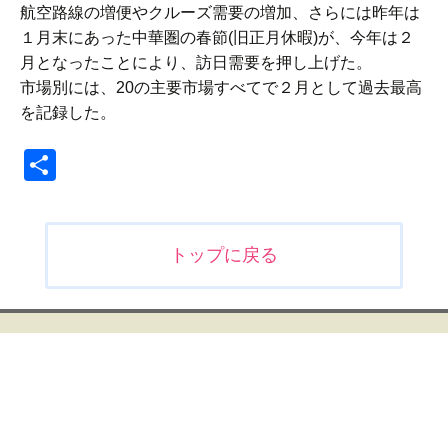
航空路線の増便やクルーズ需要の増加、さらには昨年は
１月末にあった中華圏の春節(旧正月休暇)が、今年は２
月となったことにより、訪日需要を押し上げた。
市場別には、20の主要市場すべてで２月として過去最高
を記録した。
共
有
投
トップに戻る
稿
ナ
ビ
ゲ
ー
シ
ョ
ン