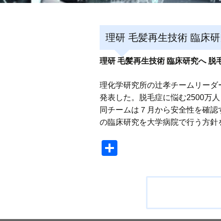
理研 毛髪再生技術 臨床
理研 毛髪再生技術 臨床研究へ 
理化学研究所の辻孝チームリーダ
発表した。脱毛症に悩む2500万
同チームは７月から安全性を確認
の臨床研究を大学病院で行う方針
共
有
投
稿
ナ
ビ