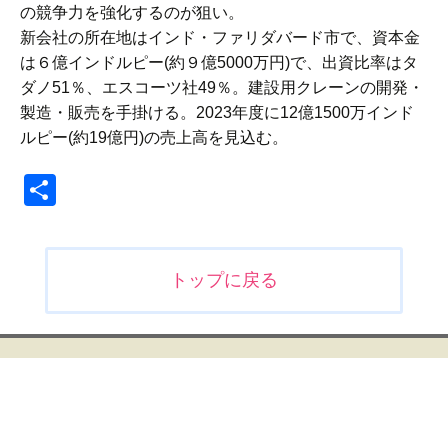
の競争力を強化するのが狙い。
新会社の所在地はインド・ファリダバード市で、資本金
は６億インドルピー(約９億5000万円)で、出資比率はタ
ダノ51％、エスコーツ社49％。建設用クレーンの開発・
製造・販売を手掛ける。2023年度に12億1500万インド
ルピー(約19億円)の売上高を見込む。
共
有
投
トップに戻る
稿
ナ
ビ
ゲ
ー
シ
ョ