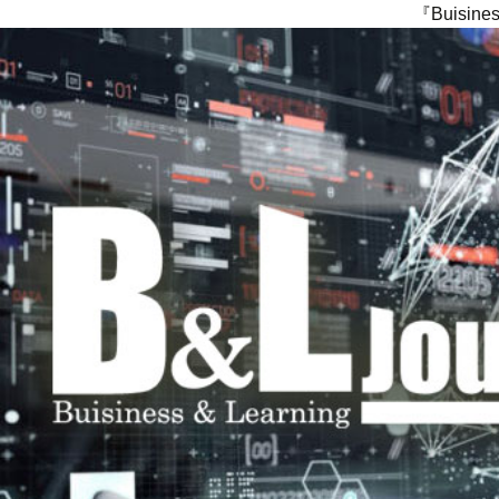
『Buisi