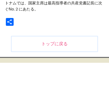
トナムでは、国家主席は最高指導者の共産党書記長に次
ぐNo.２にあたる。
共
有
投
トップに戻る
稿
ナ
ビ
ゲ
ー
シ
ョ
ン